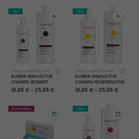
Las
original
actual
precios
era:
es:
desde
opciones
49,95 €.
35,95 €.
16,95 €
-15%
-15%
se
hasta
pueden
25,95 €
elegir
en
la
página
de
producto
Este
Este
CAPILAR
,
COSMÉTICA
,
HIGIENE
CAPILAR
,
COSMÉTICA
,
HIGIENE
producto
producto
RUEBER INNOVATIVE
RUEBER INNOVATIVE
tiene
tiene
CHAMPU BIOMINT
CHAMPU REGENERATIVE
múltiples
múltiples
Rango
Rango
16,95
€
-
25,95
€
16,95
€
-
25,95
€
variantes.
variantes.
de
de
Las
Las
precios:
precios
desde
desde
opciones
opciones
16,95 €
16,95 €
DESTACADO
-30%
se
se
hasta
hasta
pueden
pueden
25,95 €
25,95 €
elegir
elegir
en
en
la
la