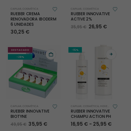
CAPILAR
,
COSMÉTICA
CAPILAR
,
COSMÉTICA
RUEBER CREMA
RUEBER INNOVATIVE
RENOVADORA IBODERM
ACTIVE 2%
6 UNIDADES
El
El
26,95
€
35,95
€
precio
precio
30,25
€
original
actual
era:
es:
35,95 €.
26,95 €.
DESTACADO
-15%
-28%
Este
CAPILAR
,
COSMÉTICA
CAPILAR
,
COSMÉTICA
,
HIGIENE
producto
RUEBER INNOVATIVE
RUEBER INNOVATIVE
tiene
BIOTYNE
CHAMPU ACTION PH
múltiples
El
El
Rango
35,95
€
16,95
€
-
25,95
€
49,95
€
variantes.
precio
precio
de