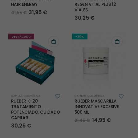
HAIR ENERGY
REGEN VITAL PLUS 12
VIALES
El
El
31,95
€
41,55
€
precio
precio
30,25
€
original
actual
era:
es:
41,55 €.
31,95 €.
DESTACADO
-30%
CAPILAR
,
COSMÉTICA
CAPILAR
,
COSMÉTICA
RUEBER K-20
RUEBER MASCARILLA
TRATAMIENTO
INNOVATIVE EXCESIVE
POTENCIADO. CUIDADO
500 ML
CAPILAR
El
El
14,95
€
21,45
€
precio
precio
30,25
€
original
actual
era:
es: