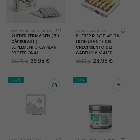
COMPLEMENTOS PARA LA SALUD
,
ESENCIALES
,
NUTRICOSMÉTICA
CAPILAR
,
COSMÉTICA
,
SALUD NATURAL
,
VITAMINA
RUEBER PERMAGEN (60
RUEBER R ACTIVO 2%
CÁPSULAS) |
ESTIMULANTE DEL
SUPLEMENTO CAPILAR
CRECIMIENTO DEL
PROFESIONAL
CABELLO 6 VIALES
El
El
El
El
29,95
€
23,95
€
36,45
€
28,15
€
precio
precio
precio
precio
original
actual
original
actual
era:
es:
era:
es:
36,45 €.
29,95 €.
28,15 €.
23,95 €.
-20%
-18%
CAPILAR
,
COSMÉTICA
CAPILAR
,
COSMÉTICA
,
HIGIENE