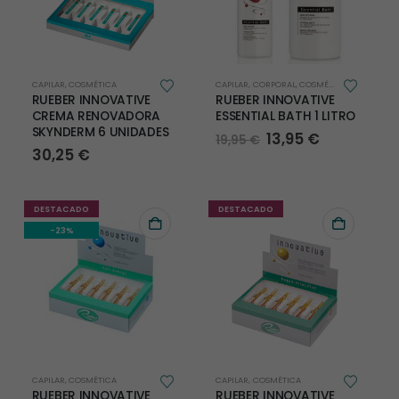
página
página
de
de
producto
producto
CAPILAR
,
COSMÉTICA
CAPILAR
,
CORPORAL
,
COSMÉTICA
,
HIGIENE
RUEBER INNOVATIVE
RUEBER INNOVATIVE
CREMA RENOVADORA
ESSENTIAL BATH 1 LITRO
SKYNDERM 6 UNIDADES
El
El
13,95
€
19,95
€
precio
precio
30,25
€
original
actual
era:
es:
19,95 €.
13,95 €.
DESTACADO
DESTACADO
-23%
CAPILAR
,
COSMÉTICA
CAPILAR
,
COSMÉTICA
RUEBER INNOVATIVE
RUEBER INNOVATIVE