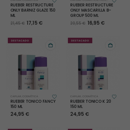
RUEBER RESTRUCTURE
RUEBER RESTRUCTURE
ONLY BARNIZ GLAZE 150
ONLY MASCARILLA B-
ML
GROUP 500 ML
El
El
El
El
17,15
€
16,95
€
21,45
€
20,55
€
precio
precio
precio
precio
original
actual
original
actual
era:
es:
era:
es:
21,45 €.
17,15 €.
20,55 €.
16,95 €.
DESTACADO
DESTACADO
CAPILAR
,
COSMÉTICA
CAPILAR
,
COSMÉTICA
RUEBER TONICO FANCY
RUEBER TONICO K 20
150 ML
150 ML
24,95
€
24,95
€