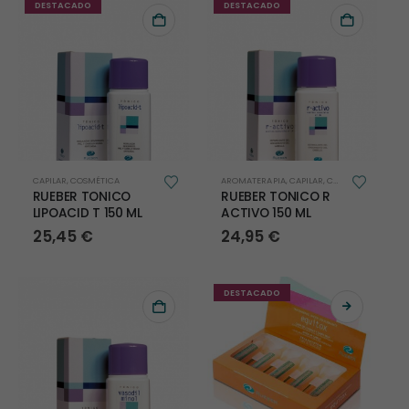
DESTACADO
DESTACADO
CAPILAR
,
COSMÉTICA
AROMATERAPIA
,
CAPILAR
,
COSMÉTICA
,
OTROS
RUEBER TONICO
RUEBER TONICO R
LIPOACID T 150 ML
ACTIVO 150 ML
25,45
€
24,95
€
DESTACADO