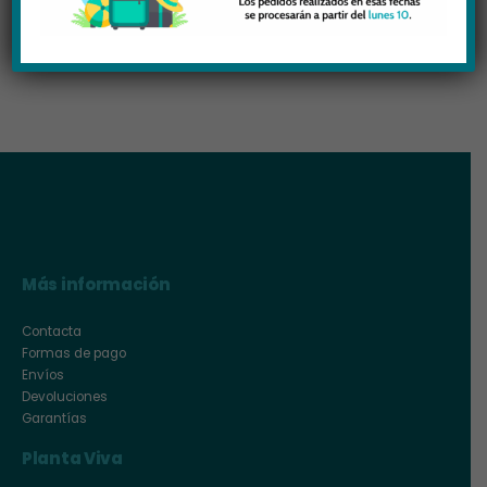
Más información
Contacta
Formas de pago
Envíos
Devoluciones
Garantías
Planta Viva