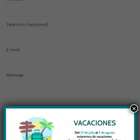
Teléfono (opcional)
E-mail
Mensaje
×