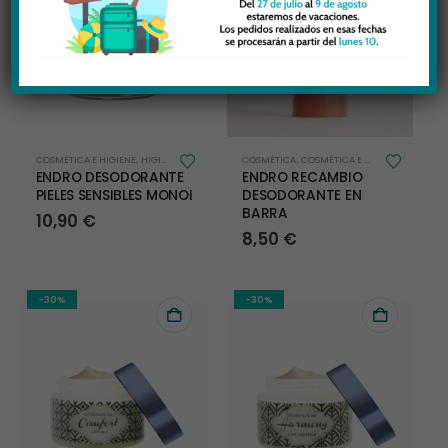
COSMÉTICA E HIGIENE
,
HIGIENE
COSMÉTICA
,
COSMÉTICA E HIGIENE
,
HIGIENE
ENDRO DESODORANTE
ENDRO RECAMBIO
PIELES SENSIBLES MONOI
DESODORANTE EN
BARRA
10,90
€
8,50
€
-30%
-30%