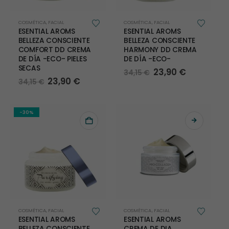
COSMÉTICA
,
FACIAL
COSMÉTICA
,
FACIAL
ESENTIAL AROMS
ESENTIAL AROMS
BELLEZA CONSCIENTE
BELLEZA CONSCIENTE
COMFORT DD CREMA
HARMONY DD CREMA
DE DÍA -ECO- PIELES
DE DÍA -ECO-
SECAS
El
El
23,90
€
34,15
€
precio
precio
El
El
23,90
€
34,15
€
original
actual
precio
precio
era:
es:
original
actual
34,15 €.
23,90 €.
era:
es:
34,15 €.
23,90 €.
-30%
COSMÉTICA
,
FACIAL
COSMÉTICA
,
FACIAL
ESENTIAL AROMS
ESENTIAL AROMS
BELLEZA CONSCIENTE
CREMA DE DIA