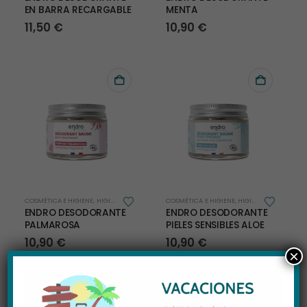
EN BARRA RECARGABLE
MENTA
11,50
€
10,90
€
COSMÉTICA E HIGIENE
,
HIGIENE
COSMÉTICA E HIGIENE
,
HIGIENE
ENDRO DESODORANTE
ENDRO DESODORANTE
PALMAROSA
PIELES SENSIBLES ALOE
10,90
€
10,90
€
×