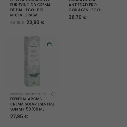
PURIFYING DD CREMA
ANTIEDAD PRO
DE DÍA -ECO- PIEL
COLLAGEN -ECO-
MIXTA-GRASA
36,70
€
El
El
23,90
€
34,15
€
precio
precio
original
actual
era:
es:
34,15 €.
23,90 €.
CORPORAL
,
COSMÉTICA
,
COSMÉTICA E HIGIENE INFANTIL
,
FACIAL
ESENTIAL AROMS
CREMA SOLAR ESENTIAL
SUN SPF 50 100 ML
27,95
€