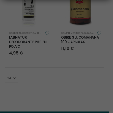
CORPORAL
,
COSMÉTICA
,
HIGIENE
COMPLEMENTOS PARA LA SALUD
,
CONTROL DE
LABNATUR
OBIRE GLUCOMANANA
DESODORANTE PIES EN
100 CAPSULAS
POLVO
11,10
€
4,95
€