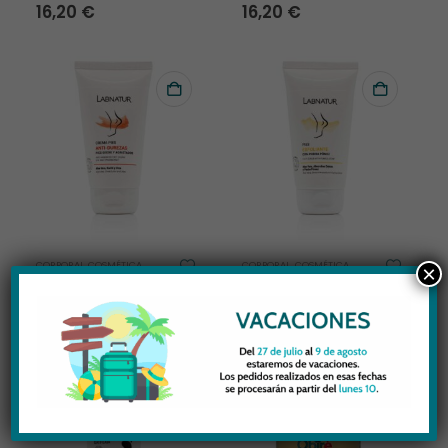
16,20
€
16,20
€
CORPORAL
,
COSMÉTICA
CORPORAL
,
COSMÉTICA
×
LABNATUR CREMA DE
LABNATUR CREMA DE
PIES ANTI DUREZAS
PIES EXFOLIANTE
6,50
€
6,50
€