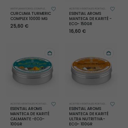
ANTIFLAMATORIO
,
COMPLEMENTOS PARA LA SALUD
,
DEFENSAS
,
DIGESTIONES PESADAS
ACEITES VEGETALES PORTADORES
,
CAPILAR
,
SALU
,
C
CURCUMA TURMERIC
ESENTIAL AROMS
COMPLEX 10000 MG
MANTECA DE KARITÉ -
ECO- 150GR
25,60
€
16,60
€
ACEITES VEGETALES PORTADORES
,
CAPILAR
,
CORPORAL
,
COSMÉTICA
,
FACIAL
ACEITES VEGETALES PORTADORES
,
CAPILAR
,
C
ESENTIAL AROMS
ESENTIAL AROMS
MANTECA DE KARITÉ
MANTECA DE KARITÉ
CALMANTE -ECO-
ULTRA NUTRITIVA-
100GR
ECO- 100GR