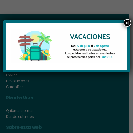
×
Más información
Contacta
Formas de pago
Envíos
Devoluciones
Garantías
Planta Viva
Quiénes somos
Dónde estamos
Sobre esta web