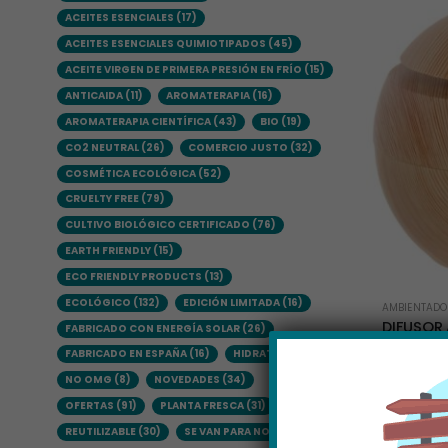
ACEITES ESENCIALES
(17)
ACEITES ESENCIALES QUIMIOTIPADOS
(45)
ACEITE VIRGEN DE PRIMERA PRESIÓN EN FRÍO
(15)
ANTICAIDA
(11)
AROMATERAPIA
(16)
AROMATERAPIA CIENTÍFICA
(43)
BIO
(19)
CO2 NEUTRAL
(26)
COMERCIO JUSTO
(32)
COSMÉTICA ECOLÓGICA
(52)
CRUELTY FREE
(79)
CULTIVO BIOLÓGICO CERTIFICADO
(76)
EARTH FRIENDLY
(15)
ECO FRIENDLY PRODUCTS
(13)
ECOLÓGICO
(132)
EDICIÓN LIMITADA
(16)
AMBIENTADOR
DIFUSOR 
FABRICADO CON ENERGÍA SOLAR
(26)
HUMIDIF
FABRICADO EN ESPAÑA
(16)
HIDRATANTE
(12)
19,95
€
NO OMG
(8)
NOVEDADES
(34)
OFERTAS
(91)
PLANTA FRESCA
(31)
REUTILIZABLE
(30)
SE VAN PARA NO VOLVER
(7)