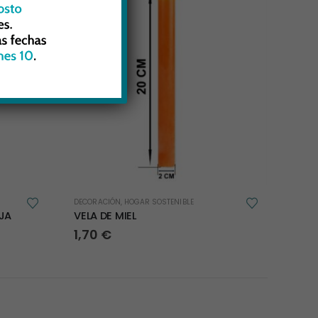
DECORACIÓN
,
HOGAR SOSTENIBLE
EJA
VELA DE MIEL
1,70
€