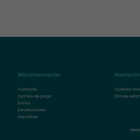
mínimo
máximo
Más información
Planta Vi
Contacta
Quiénes so
Formas de pago
Dónde esta
Envíos
Devoluciones
Garantías
Herb