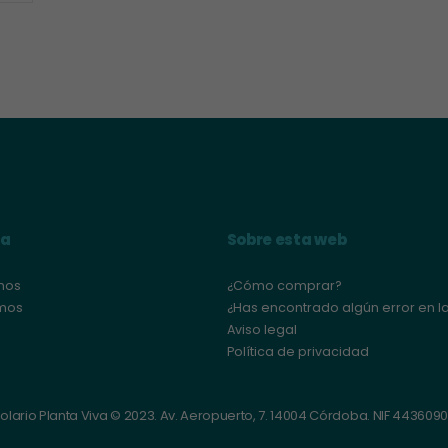
elegir
en
la
página
de
producto
va
Sobre esta web
mos
¿Cómo comprar?
mos
¿Has encontrado algún error en l
Aviso legal
Política de privacidad
olario Planta Viva © 2023. Av. Aeropuerto, 7. 14004 Córdoba. NIF 443609