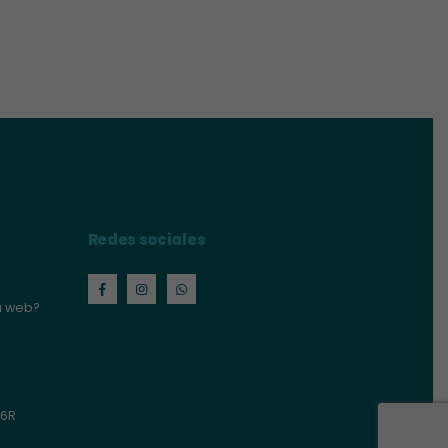
Redes sociales
a web?
06R