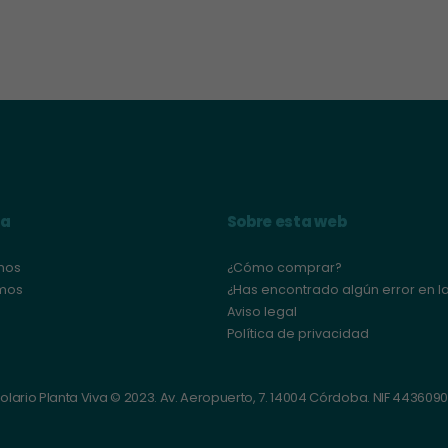
va
Sobre esta web
mos
¿Cómo comprar?
mos
¿Has encontrado algún error en l
Aviso legal
Política de privacidad
olario Planta Viva © 2023. Av. Aeropuerto, 7. 14004 Córdoba. NIF 443609