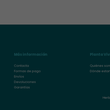
mínimo
máximo
Más información
Planta Vi
Contacta
Quiénes so
Formas de pago
Dónde esta
Envíos
Devoluciones
Garantías
Herb