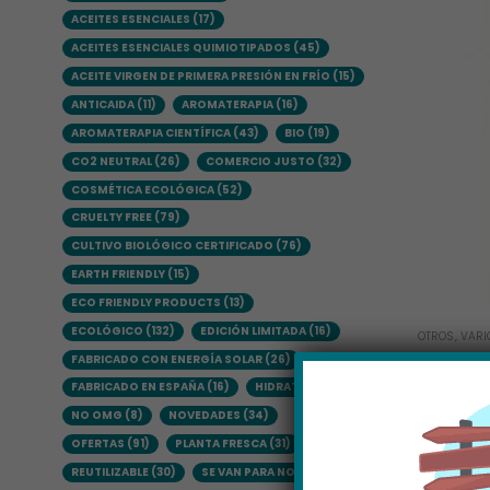
ACEITES ESENCIALES
(17)
ACEITES ESENCIALES QUIMIOTIPADOS
(45)
ACEITE VIRGEN DE PRIMERA PRESIÓN EN FRÍO
(15)
ANTICAIDA
(11)
AROMATERAPIA
(16)
AROMATERAPIA CIENTÍFICA
(43)
BIO
(19)
CO2 NEUTRAL
(26)
COMERCIO JUSTO
(32)
COSMÉTICA ECOLÓGICA
(52)
CRUELTY FREE
(79)
CULTIVO BIOLÓGICO CERTIFICADO
(76)
EARTH FRIENDLY
(15)
ECO FRIENDLY PRODUCTS
(13)
ECOLÓGICO
(132)
EDICIÓN LIMITADA
(16)
OTROS
,
VARI
MURIA CE
FABRICADO CON ENERGÍA SOLAR
(26)
3,95
€
FABRICADO EN ESPAÑA
(16)
HIDRATANTE
(12)
NO OMG
(8)
NOVEDADES
(34)
OFERTAS
(91)
PLANTA FRESCA
(31)
REUTILIZABLE
(30)
SE VAN PARA NO VOLVER
(7)