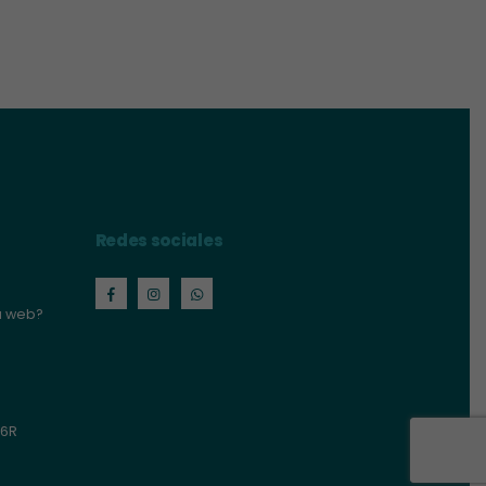
Redes sociales
a web?
06R