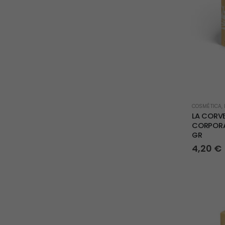
COSMÉTICA
,
LA CORV
CORPORAL
GR
4,20
€