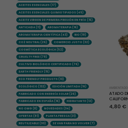
ACEITES ESENCIALES
(17)
ACEITES ESENCIALES QUIMIOTIPADOS
(45)
ACEITE VIRGEN DE PRIMERA PRESIÓN EN FRÍO
(15)
ANTICAIDA
(11)
AROMATERAPIA
(16)
AROMATERAPIA CIENTÍFICA
(43)
BIO
(19)
CO2 NEUTRAL
(26)
COMERCIO JUSTO
(32)
COSMÉTICA ECOLÓGICA
(52)
CRUELTY FREE
(79)
CULTIVO BIOLÓGICO CERTIFICADO
(76)
EARTH FRIENDLY
(15)
ECO FRIENDLY PRODUCTS
(13)
ECOLÓGICO
(132)
EDICIÓN LIMITADA
(16)
AMBIENTADOR
ATADO D
FABRICADO CON ENERGÍA SOLAR
(26)
CALIFORN
FABRICADO EN ESPAÑA
(16)
HIDRATANTE
(12)
4,80
€
NO OMG
(8)
NOVEDADES
(34)
OFERTAS
(91)
PLANTA FRESCA
(31)
REUTILIZABLE
(30)
SE VAN PARA NO VOLVER
(7)