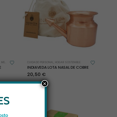
,
MENAJE
CUIDADO PERSONAL
,
HOGAR SOSTENIBLE
E
INDIAVEDA LOTA NASAL DE COBRE
20,50
€
×