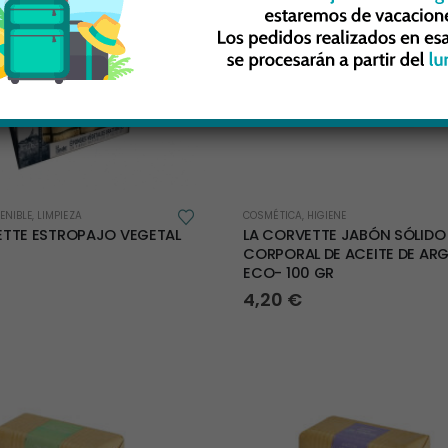
ENIBLE
,
LIMPIEZA
COSMÉTICA
,
HIGIENE
ETTE ESTROPAJO VEGETAL
LA CORVETTE JABÓN SÓLIDO
CORPORAL DE ACEITE DE ARG
ECO- 100 GR
4,20
€