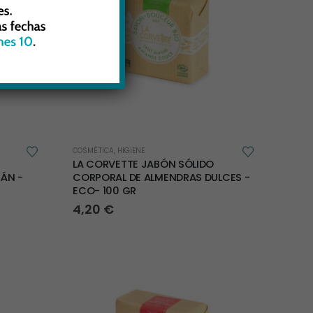
COSMÉTICA
,
HIGIENE
LA CORVETTE JABÓN SÓLIDO
ÁN -
CORPORAL DE ALMENDRAS DULCES -
ECO- 100 GR
4,20
€