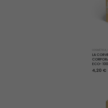
COSMÉTICA
,
LA CORV
CORPORA
ECO- 10
4,20
€