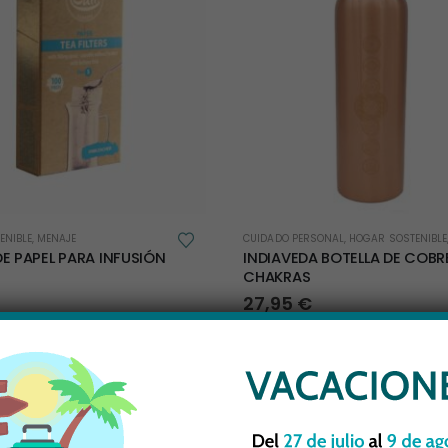
ENIBLE
,
MENAJE
CUIDADO PERSONAL
,
HOGAR SOSTENIBLE
DE PAPEL PARA INFUSIÓN
INDIAVEDA BOTELLA DE COBR
CHAKRAS
27,95
€