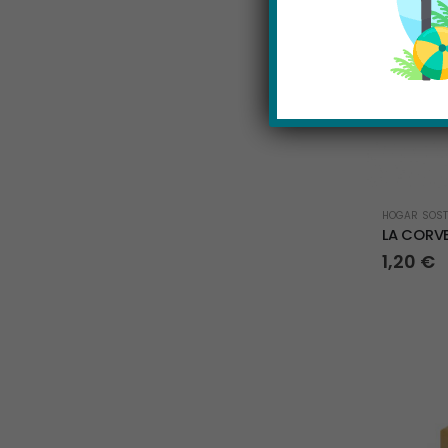
HOGAR SOST
LA CORV
1,20
€