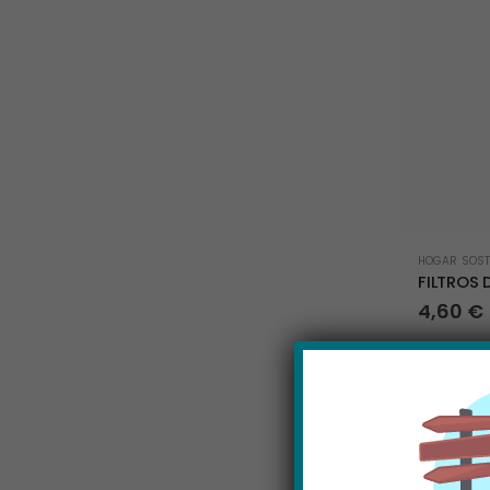
HOGAR SOST
FILTROS 
4,60
€