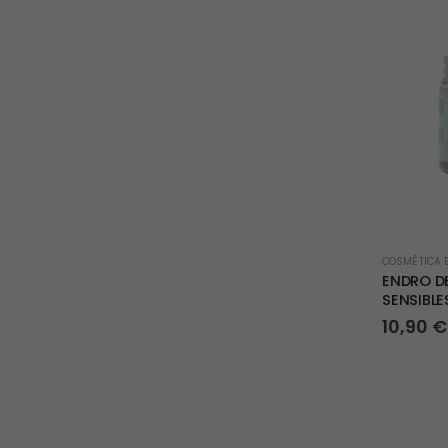
mínimo
máximo
COSMÉTICA E
ENDRO D
SENSIBLE
10,90
€