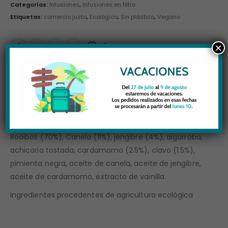
Categorías:
Infusiones
,
Infusiones en filtro
Etiquetas:
comercio justo
,
Ecológico
,
Sin plástico
,
Vegano
×
AÑADIR A LA LISTA DE DESEOS
DESCRIPCIÓN
Ingredientes:
Rooibos (70%), Canela (11%), jengibre (4%), algarroba,
achicoria tostada, cardamomo (2.5%), clavo (1.5%),
pimienta negra, aceite de canela, aceite de jengibre,
aceite de cardamomo, extracto de vainilla.
Ingredientes procedentes de agricultura ecológica