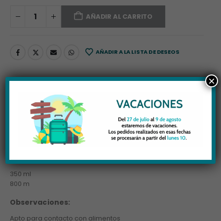
AÑADIR AL CARRITO
AÑADIR A LA LISTA DE DESEOS
×
DESCRIPCIÓN
Materiales:
Borosilicato, bambú, acero inoxidable y PP
Formatos:
350 ml
800 m
Observaciones:
Apto para contacto con alimentos