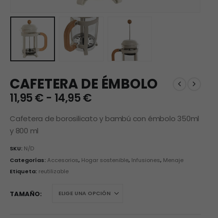
CAFETERA DE ÉMBOLO
Rango
11,95
€
-
14,95
€
de
precios:
Cafetera de borosilicato y bambú con émbolo 350ml
desde
y 800 ml
11,95 €
hasta
SKU:
N/D
14,95 €
Categorías:
Accesorios
,
Hogar sostenible
,
Infusiones
,
Menaje
Etiqueta:
reutilizable
TAMAÑO